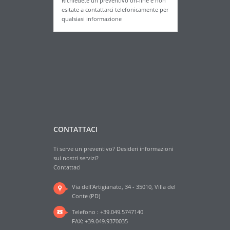
Richiedete un preventivo on-line e non
esitate a contattarci telefonicamente per
qualsiasi informazione
CONTATTACI
Ti serve un preventivo? Desideri informazioni
sui nostri servizi?
Contattaci
Via dell'Artigianato, 34 - 35010, Villa del
Conte (PD)
Telefono : +39.049.5747140
FAX: +39.049.9370035