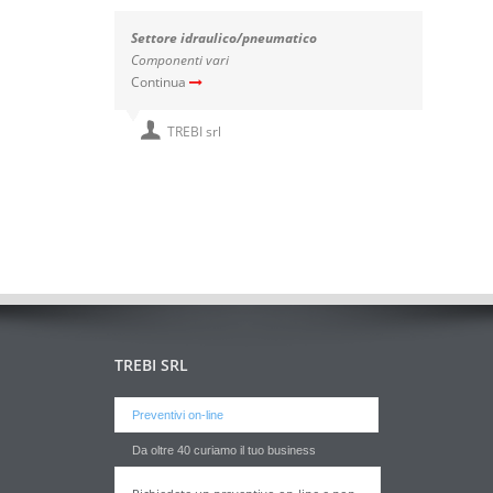
Settore idraulico/pneumatico
Sett
Componenti vari
Comp
Continua
Cont
TREBI srl
TREBI SRL
Preventivi on-line
Da oltre 40 curiamo il tuo business